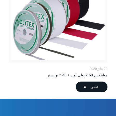
29 يناير 2020
هوليتكس 60 ٪ بولي أميد + 40 ٪ بوليستر
فحص