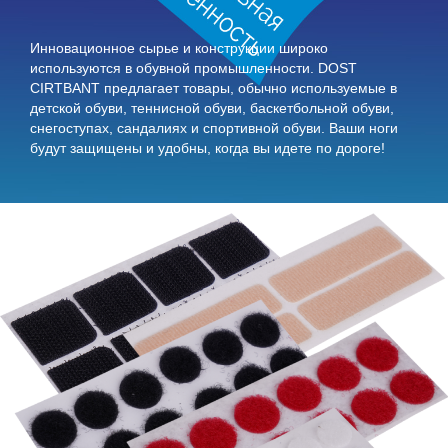
Инновационное сырье и конструкции широко
используются в обувной промышленности. DOST
CIRTBANT предлагает товары, обычно используемые в
детской обуви, теннисной обуви, баскетбольной обуви,
снегоступах, сандалиях и спортивной обуви. Ваши ноги
будут защищены и удобны, когда вы идете по дороге!
Монеты, Die Cut или Kiss Cut Продукты
Инновационное сырье и конструкции широко
используются в обувной промышленности. DOST
CIRTBANT предлагает товары, обычно используемые в
детской обуви, теннисной обуви, баскетбольной обуви,
снегоступах, сандалиях и спортивной обуви. Ваши ноги
будут защищены и удобны, когда вы идете по дороге!