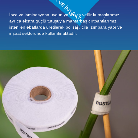
İnce ve laminasyona uygun yapısıyla velür kumaşlarımız
ayrıca ekstra güçlü tutuşuyla mantarbaş cırtbantlarımız
istenilen ebatlarda üretilerek polisaj , cila ,zımpara yapı ve
inşaat sektöründe kullanılmaktadır.
Çok Amaçlı Tarım Cırt Bant
İnce ve laminasyona uygun yapısıyla velür kumaşlarımız
ayrıca ekstra güçlü tutuşuyla mantarbaş cırtbantlarımız
istenilen ebatlarda üretilerek polisaj , cila ,zımpara yapı ve
inşaat sektöründe kullanılmaktadır.