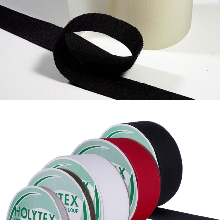
Holytex % 60 poliamit %40 polyester