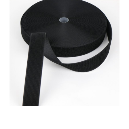
İlmek-Kanca Aynı Yönlü
Arkası Yapışkanlı Cırtbantlar