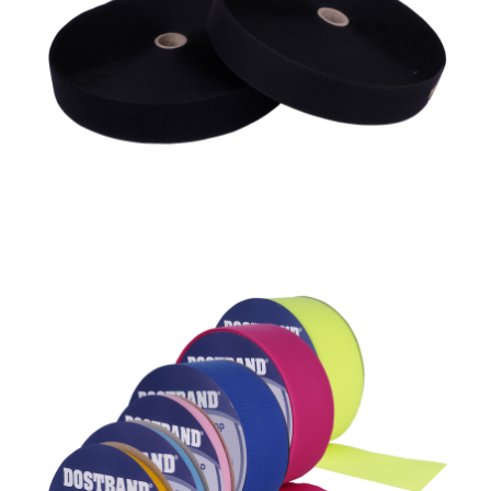
Dostband %100 Poliamit