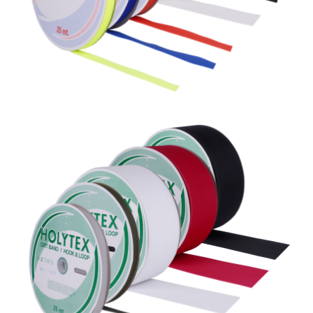
Holytex % 60 poliamit %40 polyester