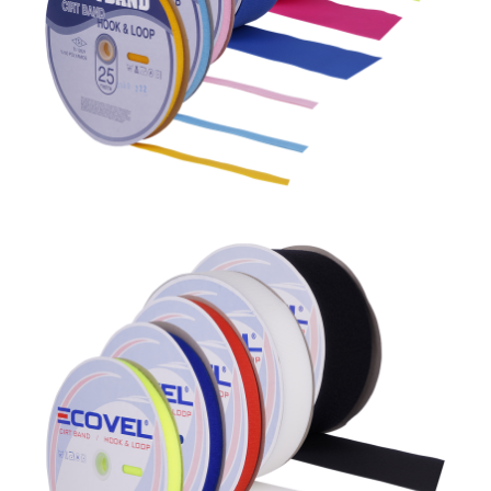
Ecovel %45 poliamit %55 polyester