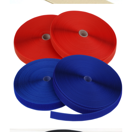
Su İticili Cırtbant