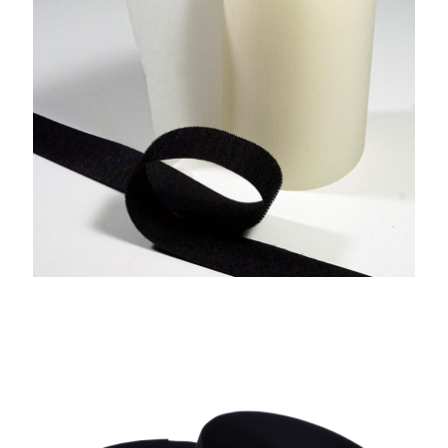
Yanma Geciktiricili Cırtbant