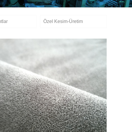
tlar
Özel Kesim-Üretim
Velür Kumaş (ilmek)