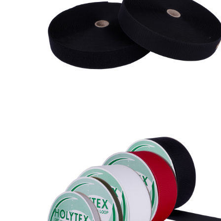
Holytex % 60 poliamit
%40 polyester