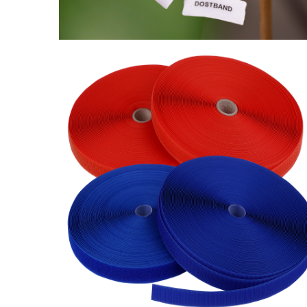
Su İticili Cırtbant