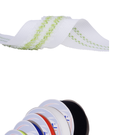
Ecovel %45 poliamit
%55 polyester