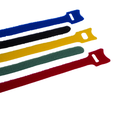
Kablo Bağları
Otomotiv Cırtbandı