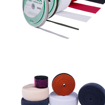
Elastik Cırtbant
(Örme)