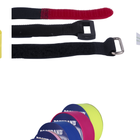
Dostband %100
Poliamit