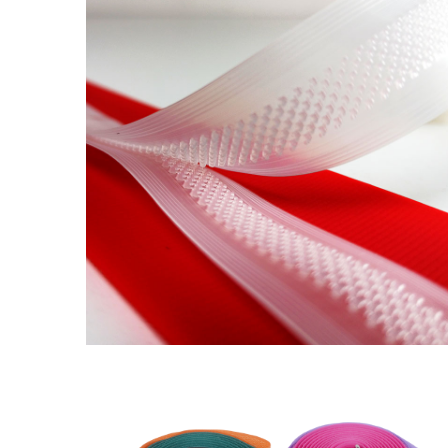
Kilitli Kanca Cırtbant
Valiz Bağları