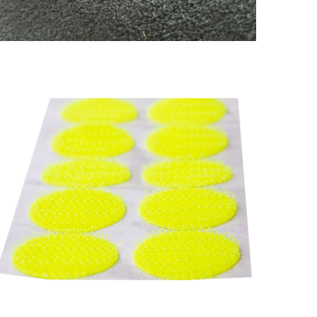
Arkası Yapışkanlı
Cırtbantlar