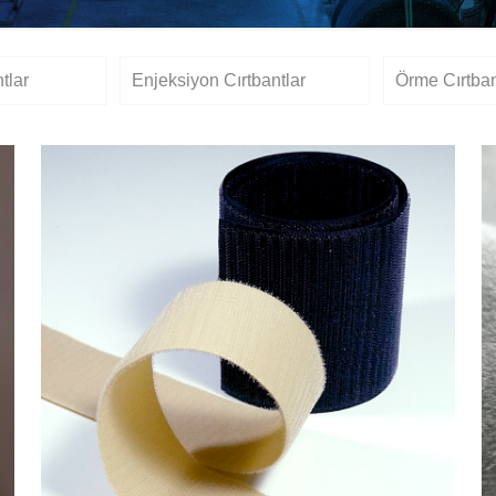
ntlar
Enjeksiyon Cırtbantlar
Örme Cırtban
Sırt Sırta Cırtbant