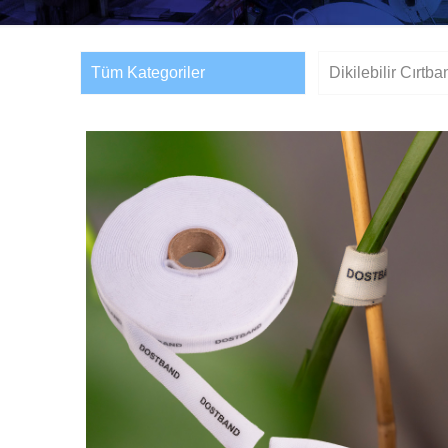
Tüm Kategoriler
Dikilebilir Cırtba
Çok Amaçlı Tarım Cırt
Bant