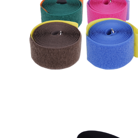
Yanma Geciktiricili
Cırtbant