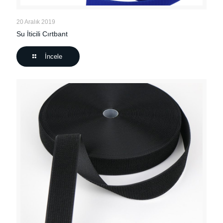
20 Aralık 2019
Su İticili Cırtbant
İncele